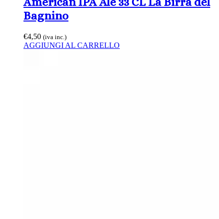
American IPA Ale 33 CL La Birra del
Bagnino
€
4,50
(iva inc.)
AGGIUNGI AL CARRELLO