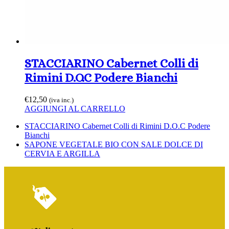
STACCIARINO Cabernet Colli di
Rimini D.O.C Podere Bianchi
€
12,50
(iva inc.)
AGGIUNGI AL CARRELLO
Slide
STACCIARINO Cabernet Colli di Rimini D.O.C Podere
precedente:
Bianchi
visualizza
SAPONE VEGETALE BIO CON SALE DOLCE DI
articolo:
CERVIA E ARGILLA