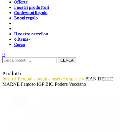
Offerte
I nostri produttori
Confezioni Regalo
Buoni regalo
Il vostro carrello
0
0 Items
-
Cerca
shopping-
Area
search
cambia
0
Carrello
Cerca:
basket
Clienti
lingua
CERCA
Prodotti
Inizio
»
Prodotti
»
sughi conserve e spezie
»
PIAN DELLE
MARNE Famoso IGP BIO Podere Vecciano