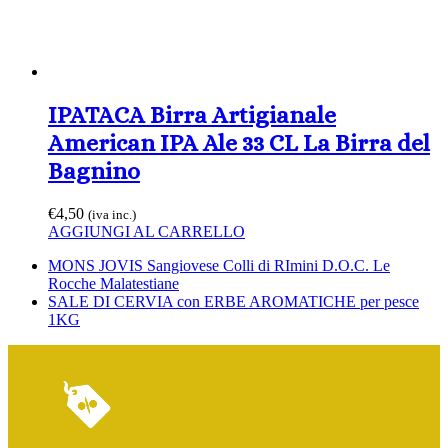
IPATACA Birra Artigianale
American IPA Ale 33 CL La Birra del
Bagnino
€
4,50
(iva inc.)
AGGIUNGI AL CARRELLO
Slide
MONS JOVIS Sangiovese Colli di RImini D.O.C. Le
precedente:
Rocche Malatestiane
visualizza
SALE DI CERVIA con ERBE AROMATICHE per pesce
articolo:
1KG