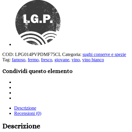
COD:
LPG014PVPDMF75CL
Categoria:
sughi conserve e spezie
Tag:
famoso
,
fermo
,
fresco
,
giovane
,
vino
,
vino bianco
Condividi questo elemento
Share
on
Share
Twitter
on
Share
Facebook
on
Share
LinkedIn
via
Descrizione
Email
Recensioni (0)
Descrizione