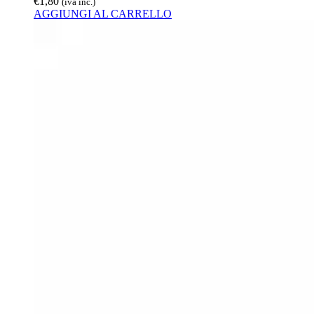
€
1,80
(iva inc.)
AGGIUNGI AL CARRELLO