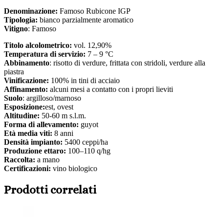
Denominazione:
Famoso Rubicone IGP
Tipologia:
bianco parzialmente aromatico
Vitigno
: Famoso
Titolo alcolometrico:
vol. 12,90%
Temperatura di servizio:
7 – 9 °C
Abbinamento
: risotto di verdure, frittata con stridoli, verdure alla
piastra
Vinificazione:
100% in tini di acciaio
Affinamento:
alcuni mesi a contatto con i propri lieviti
Suolo
: argilloso/marnoso
Esposizione:
est, ovest
Altitudine:
50-60 m s.l.m.
Forma di allevamento:
guyot
Età media viti:
8 anni
Densità impianto:
5400 ceppi/ha
Produzione ettaro:
100–110 q/hg
Raccolta:
a mano
Certificazioni:
vino biologico
Prodotti correlati