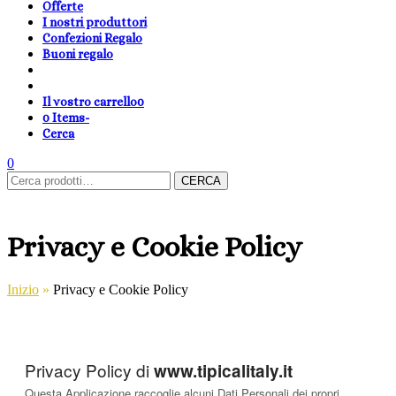
Offerte
I nostri produttori
Confezioni Regalo
Buoni regalo
Il vostro carrello
0
0 Items
-
Cerca
shopping-
Area
search
cambia
0
Carrello
Cerca:
basket
Clienti
lingua
CERCA
Privacy e Cookie Policy
Inizio
»
Privacy e Cookie Policy
Privacy Policy di
www.tipicalitaly.it
Questa Applicazione raccoglie alcuni Dati Personali dei propri