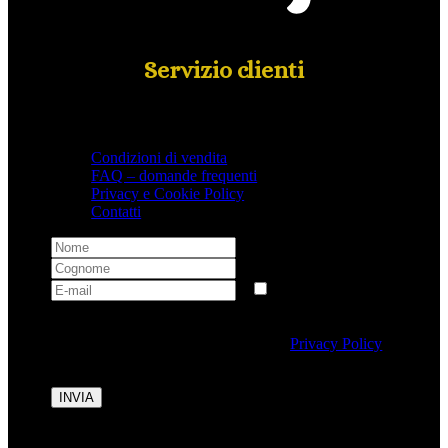
Servizio clienti
Condizioni di vendita
FAQ – domande frequenti
Privacy e Cookie Policy
Contatti
Selezionando questa casella si autorizza al trattamento
dei dati personali conformemente alla
Privacy Policy
di Tipicalitaly.
INVIA