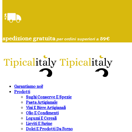
spedizione gratuita
59
€
per ordini superiori a
Garantiamo noi!
Prodotti
Sughi Conserve E Spezie
Pasta Artigianale
Vini E Birre Artigianali
Olio E Condimenti
Legumi E Cereali
Lieviti E Farine
Dolci E Prodotti Da Forno