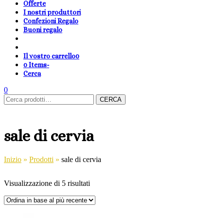
Offerte
I nostri produttori
Confezioni Regalo
Buoni regalo
Il vostro carrello
0
0 Items
-
Cerca
shopping-
Area
search
cambia
0
Carrello
Cerca:
basket
Clienti
lingua
CERCA
sale di cervia
Inizio
»
Prodotti
»
sale di cervia
Visualizzazione di 5 risultati