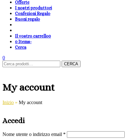
Offerte
I nostri produttori
Confezioni Regalo
Buoni regalo
Il vostro carrello
0
0 Items
-
Cerca
shopping-
Area
search
cambia
0
Carrello
Cerca:
basket
Clienti
lingua
CERCA
My account
Inizio
»
My account
Accedi
Nome utente o indirizzo email
*