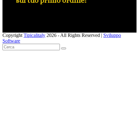
sul tuo primo ordine!
Copyright
Tipicalitaly
2026 - All Rights Reserved |
Sviluppo
Software
Pulsante
Cerca
SUBMIT
torna
in
alto