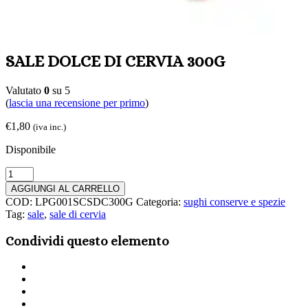
SALE DOLCE DI CERVIA 300G
Valutato
0
su 5
(
lascia una recensione per primo
)
€
1,80
(iva inc.)
Disponibile
SALE
DOLCE
AGGIUNGI AL CARRELLO
DI
COD:
LPG001SCSDC300G
Categoria:
sughi conserve e spezie
CERVIA
Tag:
sale
,
sale di cervia
300G
quantità
Condividi questo elemento
Share
on
Share
Twitter
on
Share
Facebook
on
Share