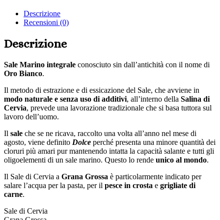
LinkedIn
via
Descrizione
Email
Recensioni (0)
Descrizione
Sale Marino integrale
conosciuto sin dall’antichità con il nome di
Oro Bianco
.
Il metodo di estrazione e di essicazione del Sale, che avviene in
modo naturale e senza uso di additivi
, all’interno della
Salina di
Cervia
, prevede una lavorazione tradizionale che si basa tuttora sul
lavoro dell’uomo.
Il
sale
che se ne ricava, raccolto una volta all’anno nel mese di
agosto, viene definito
Dolce
perché presenta una minore quantità dei
cloruri più amari pur mantenendo intatta la capacità salante e tutti gli
oligoelementi di un sale marino. Questo lo rende
unico al mondo
.
Il Sale di Cervia a
Grana Grossa
è particolarmente indicato per
salare l’acqua per la pasta, per il
pesce in crosta
e
grigliate di
carne
.
Sale di Cervia
Grana Grossa