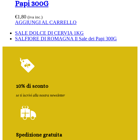
Papi 300G
€
1,80
(iva inc.)
AGGIUNGI AL CARRELLO
Slide
SALE DOLCE DI CERVIA 1KG
precedente:
visualizza
SALFIORE DI ROMAGNA Il Sale dei Papi 300G
articolo:
10% di sconto
se ti iscrivi alla nostra newsletter
Spedizione gratuita