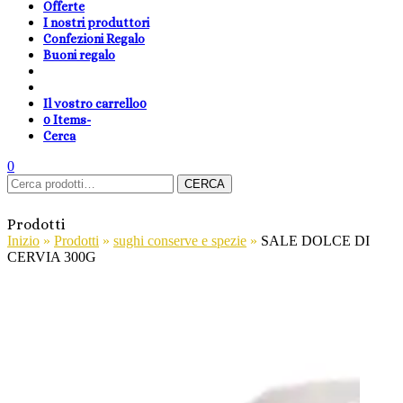
Offerte
I nostri produttori
Confezioni Regalo
Buoni regalo
Il vostro carrello
0
0 Items
-
Cerca
shopping-
Area
search
cambia
0
Carrello
Cerca:
basket
Clienti
lingua
CERCA
Prodotti
Inizio
»
Prodotti
»
sughi conserve e spezie
»
SALE DOLCE DI
CERVIA 300G