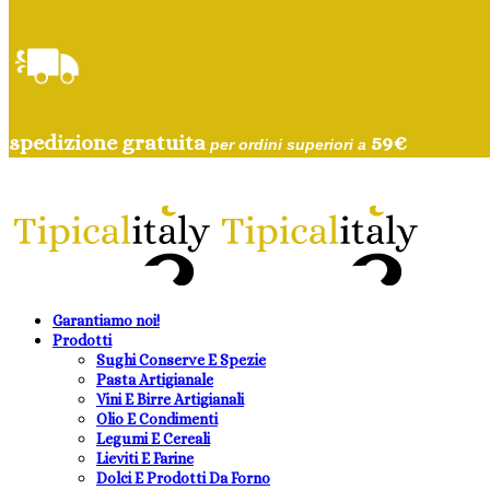
spedizione gratuita
59
€
per ordini superiori a
Garantiamo noi!
Prodotti
Sughi Conserve E Spezie
Pasta Artigianale
Vini E Birre Artigianali
Olio E Condimenti
Legumi E Cereali
Lieviti E Farine
Dolci E Prodotti Da Forno