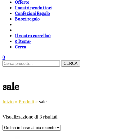
Offerte
I nostri produttori
Confezioni Regalo
Buoni regalo
Il vostro carrello
0
0 Items
-
Cerca
shopping-
Area
search
cambia
0
Carrello
Cerca:
basket
Clienti
lingua
CERCA
sale
Inizio
»
Prodotti
»
sale
Visualizzazione di 3 risultati