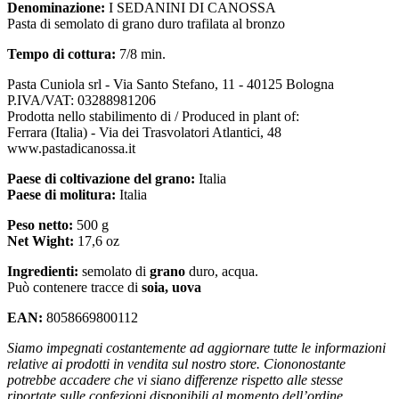
Denominazione:
I SEDANINI DI CANOSSA
Pasta di semolato di grano duro trafilata al bronzo
Tempo di cottura:
7/8 min.
Pasta Cuniola srl - Via Santo Stefano, 11 - 40125 Bologna
P.IVA/VAT: 03288981206
Prodotta nello stabilimento di / Produced in plant of:
Ferrara (Italia) - Via dei Trasvolatori Atlantici, 48
www.pastadicanossa.it
Paese di coltivazione del grano:
Italia
Paese di molitura:
Italia
Peso netto:
500 g
Net Wight:
17,6 oz
Ingredienti:
semolato di
grano
duro, acqua.
Può contenere tracce di
soia, uova
EAN:
8058669800112
Siamo impegnati costantemente ad aggiornare tutte le informazioni
relative ai prodotti in vendita sul nostro store. Ciononostante
potrebbe accadere che vi siano differenze rispetto alle stesse
riportate sulle confezioni disponibili al momento dell’ordine.