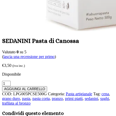
SEDANINI Pasta di Canossa
Valutato
0
su 5
(
lascia una recensione per primo
)
€
3,50
(iva inc.)
Disponibile
SEDANINI
Pasta
AGGIUNGI AL CARRELLO
di
COD:
LPG005PCSE500G
Categoria:
Pasta artigianale
Tag:
cena
,
Canossa
grano duro
,
pasta
,
pasta corta
,
pranzo
,
primi piatti
,
sedanini
,
sughi
,
quantità
trafilata al bronzo
Condividi questo elemento