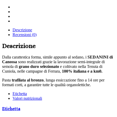
Share
on
Share
Twitter
on
Share
Facebook
on
Share
LinkedIn
via
Descrizione
Email
Recensioni (0)
Descrizione
Dalla carattestica forma, simile appunto al sedano, i
SEDANINI
di
Canossa
sono realizzati grazie la lavorazione semi-integrale di
semola di
grano duro selezionato
e coltivato nella Tenuta di
Cuniola, nelle campagne di Ferrara,
100% italiana e a km0.
Pasta
trafilata al bronzo
, lunga essiccazione fino a 14 ore per
formati corti, a garantire tutte le qualità organolettiche.
Etichetta
Valori nutrizionali
Etichetta