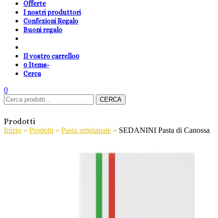
Offerte
I nostri produttori
Confezioni Regalo
Buoni regalo
Il vostro carrello
0
0 Items
-
Cerca
shopping-
Area
search
cambia
0
Carrello
Cerca:
basket
Clienti
lingua
CERCA
Prodotti
Inizio
»
Prodotti
»
Pasta artigianale
»
SEDANINI Pasta di Canossa