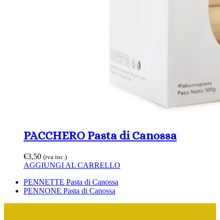
PACCHERO Pasta di Canossa
€
3,50
(iva inc.)
AGGIUNGI AL CARRELLO
Slide
PENNETTE Pasta di Canossa
precedente:
visualizza
PENNONE Pasta di Canossa
articolo: