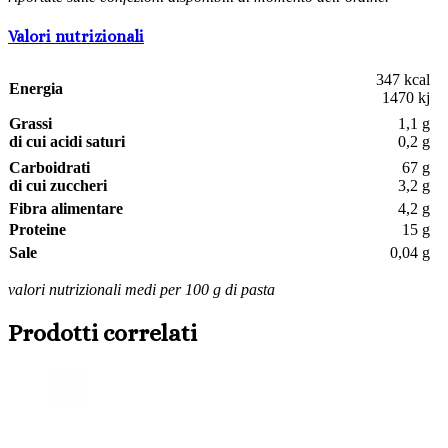
Valori nutrizionali
347 kcal
Energia
1470 kj
Grassi
1,1 g
di cui acidi saturi
0,2 g
Carboidrati
67 g
di cui zuccheri
3,2 g
Fibra alimentare
4,2 g
Proteine
15 g
Sale
0,04 g
valori nutrizionali medi per 100 g di pasta
Prodotti correlati