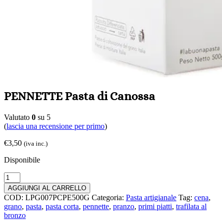
PENNETTE Pasta di Canossa
Valutato
0
su 5
(
lascia una recensione per primo
)
€
3,50
(iva inc.)
Disponibile
PENNETTE
Pasta
AGGIUNGI AL CARRELLO
di
COD:
LPG007PCPE500G
Categoria:
Pasta artigianale
Tag:
cena
,
Canossa
grano
,
pasta
,
pasta corta
,
pennette
,
pranzo
,
primi piatti
,
trafilata al
quantità
bronzo