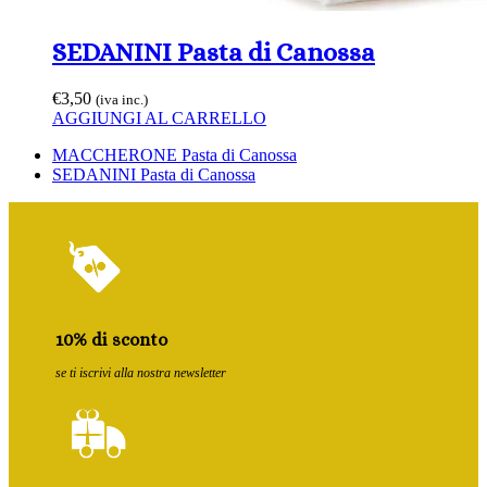
SEDANINI Pasta di Canossa
€
3,50
(iva inc.)
AGGIUNGI AL CARRELLO
Slide
MACCHERONE Pasta di Canossa
precedente:
visualizza
SEDANINI Pasta di Canossa
articolo:
10% di sconto
se ti iscrivi alla nostra newsletter