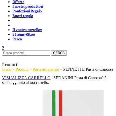
Offerte
I nostri produttori
Confezioni Regalo
Buoni regalo
Il vostro carrello
2
2 Items
-
€
8,00
Cerca
shopping-
Area
search
cambia
2
Carrello
Cerca:
basket
Clienti
lingua
CERCA
Prodotti
Inizio
»
Prodotti
»
Pasta artigianale
»
PENNETTE Pasta di Canossa
VISUALIZZA CARRELLO
“SEDANINI Pasta di Canossa” è
stato aggiunto al tuo carrello.