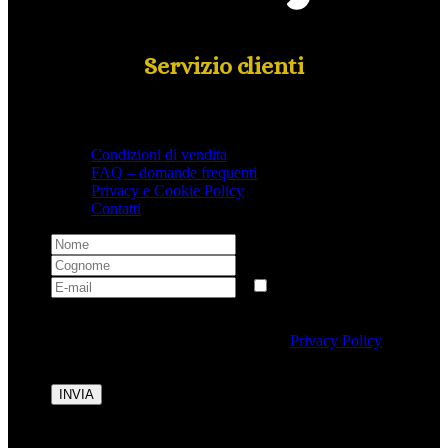
Servizio clienti
Condizioni di vendita
FAQ – domande frequenti
Privacy e Cookie Policy
Contatti
Selezionando questa casella si autorizza al trattamento
dei dati personali conformemente alla
Privacy Policy
di Tipicalitaly.
INVIA