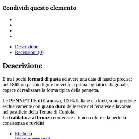
Condividi questo elemento
Share
on
Share
Twitter
on
Share
Facebook
on
Share
LinkedIn
via
Descrizione
Email
Recensioni (0)
Descrizione
È tra i pochi
formati di pasta
ad avere una data di nascita precisa:
nel
1865
un pastaio ligure brevettò la prima tagliatrice diagonale,
capace di realizzare la forma tipica della pennetta.
Le
PENNETTE di Canossa
, 100% italiane e a km0, sono prodotte
esclusivamente con
grano duro
delle terre del ferrarese e lavorate
nel pastificio della Tenuta di Cuniola.
La
trafilatura al bronzo
conferisce il tipico colore e la perfetta
consistenza e ruvidità
Etichetta