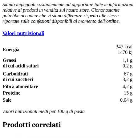
Siamo impegnati costantemente ad aggiornare tutte le informazioni
relative ai prodotti in vendita sul nostro store. Ciononostante
potrebbe accadere che vi siano differenze rispetto alle stesse
riportate sulle confezioni disponibili al momento dell’ordine.
Valori nutrizionali
347 kcal
Energia
1470 kj
Grassi
1,1 g
di cui acidi saturi
0,2 g
Carboidrati
67 g
di cui zuccheri
3,2 g
Fibra alimentare
4,2 g
Proteine
15 g
Sale
0,04 g
valori nutrizionali medi per 100 g di pasta
Prodotti correlati