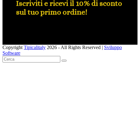
Iscriviti e ricevi il 10% di sconto
sul tuo primo ordine!
Copyright
Tipicalitaly
2026 - All Rights Reserved |
Sviluppo
Software
Pulsante
Cerca
SUBMIT
torna
in
alto