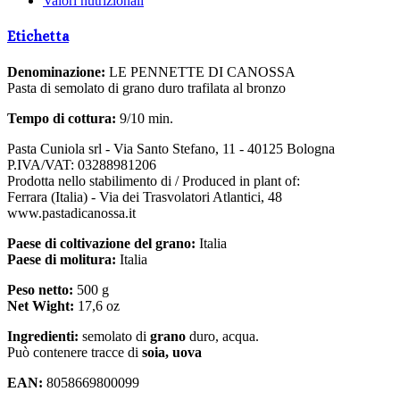
Valori nutrizionali
Etichetta
Denominazione:
LE PENNETTE DI CANOSSA
Pasta di semolato di grano duro trafilata al bronzo
Tempo di cottura:
9/10 min.
Pasta Cuniola srl - Via Santo Stefano, 11 - 40125 Bologna
P.IVA/VAT: 03288981206
Prodotta nello stabilimento di / Produced in plant of:
Ferrara (Italia) - Via dei Trasvolatori Atlantici, 48
www.pastadicanossa.it
Paese di coltivazione del grano:
Italia
Paese di molitura:
Italia
Peso netto:
500 g
Net Wight:
17,6 oz
Ingredienti:
semolato di
grano
duro, acqua.
Può contenere tracce di
soia, uova
EAN:
8058669800099