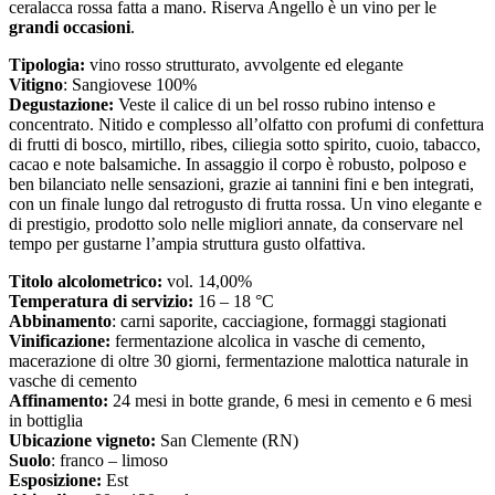
ceralacca rossa fatta a mano. Riserva Angello è un vino per le
grandi occasioni
.
Tipologia:
vino rosso strutturato, avvolgente ed elegante
Vitigno
: Sangiovese 100%
Degustazione:
Veste il calice di un bel rosso rubino intenso e
concentrato. Nitido e complesso all’olfatto con profumi di confettura
di frutti di bosco, mirtillo, ribes, ciliegia sotto spirito, cuoio, tabacco,
cacao e note balsamiche. In assaggio il corpo è robusto, polposo e
ben bilanciato nelle sensazioni, grazie ai tannini fini e ben integrati,
con un finale lungo dal retrogusto di frutta rossa. Un vino elegante e
di prestigio, prodotto solo nelle migliori annate, da conservare nel
tempo per gustarne l’ampia struttura gusto olfattiva.
Titolo alcolometrico:
vol. 14,00%
Temperatura di servizio:
16 – 18 °C
Abbinamento
: carni saporite, cacciagione, formaggi stagionati
Vinificazione:
fermentazione alcolica in vasche di cemento,
macerazione di oltre 30 giorni, fermentazione malottica naturale in
vasche di cemento
Affinamento:
24 mesi in botte grande, 6 mesi in cemento e 6 mesi
in bottiglia
Ubicazione vigneto:
San Clemente (RN)
Suolo
: franco – limoso
Esposizione:
Est