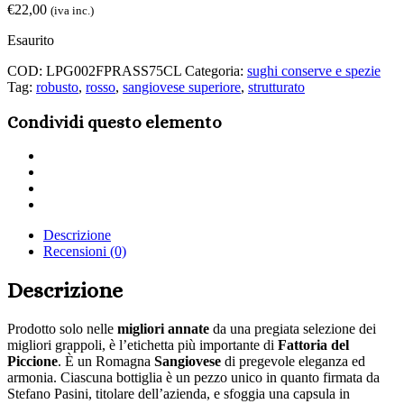
€
22,00
(iva inc.)
Esaurito
COD:
LPG002FPRASS75CL
Categoria:
sughi conserve e spezie
Tag:
robusto
,
rosso
,
sangiovese superiore
,
strutturato
Condividi questo elemento
Share
on
Share
Twitter
on
Share
Facebook
on
Share
LinkedIn
via
Descrizione
Email
Recensioni (0)
Descrizione
Prodotto solo nelle
migliori annate
da una pregiata selezione dei
migliori grappoli, è l’etichetta più importante di
Fattoria del
Piccione
. È un Romagna
Sangiovese
di pregevole eleganza ed
armonia. Ciascuna bottiglia è un pezzo unico in quanto firmata da
Stefano Pasini, titolare dell’azienda, e sfoggia una capsula in