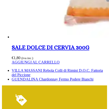
SALE DOLCE DI CERVIA 300G
€
1,80
(iva inc.)
AGGIUNGI AL CARRELLO
Slide
VILLA MASSANI Rebola Colli di Rimini D.O.C. Fattoria
precedente:
del Piccione
visualizza
GUENDALINA Chardonnay Fermo Podere Bianchi
articolo: