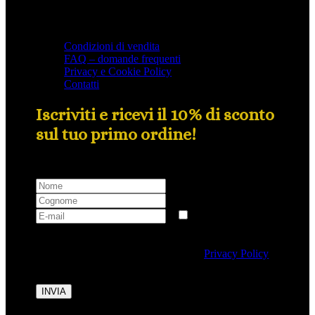
Condizioni di vendita
FAQ – domande frequenti
Privacy e Cookie Policy
Contatti
Iscriviti e ricevi il 10% di sconto
sul tuo primo ordine!
Selezionando questa casella si autorizza al trattamento
dei dati personali conformemente alla
Privacy Policy
di Tipicalitaly.
INVIA