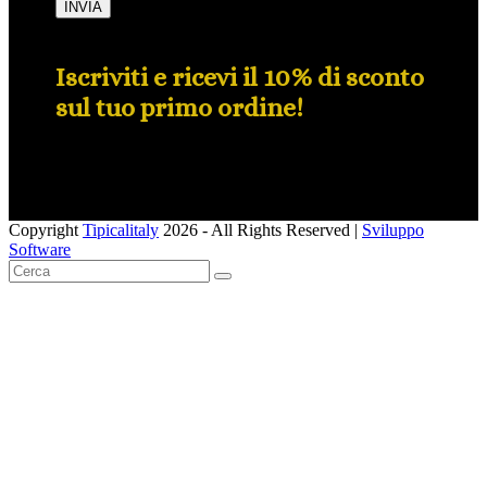
INVIA
Iscriviti e ricevi il 10% di sconto
sul tuo primo ordine!
Copyright
Tipicalitaly
2026 - All Rights Reserved |
Sviluppo
Software
Pulsante
Cerca
SUBMIT
torna
in
alto