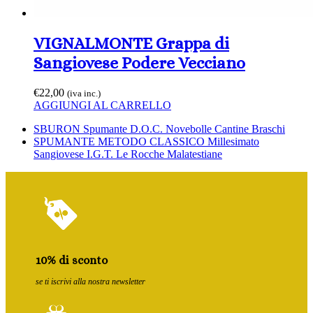
VIGNALMONTE Grappa di
Sangiovese Podere Vecciano
€
22,00
(iva inc.)
AGGIUNGI AL CARRELLO
Slide
SBURON Spumante D.O.C. Novebolle Cantine Braschi
precedente:
visualizza
SPUMANTE METODO CLASSICO Millesimato
articolo:
Sangiovese I.G.T. Le Rocche Malatestiane
10% di sconto
se ti iscrivi alla nostra newsletter