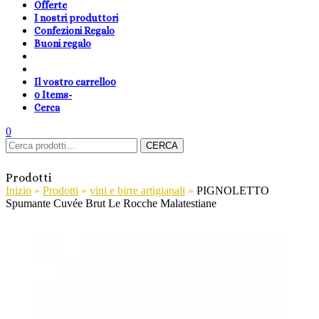
Offerte
I nostri produttori
Confezioni Regalo
Buoni regalo
Il vostro carrello
0
0 Items
-
Cerca
shopping-
Area
search
cambia
0
Carrello
Cerca:
basket
Clienti
lingua
CERCA
Prodotti
Inizio
»
Prodotti
»
vini e birre artigianali
»
PIGNOLETTO
Spumante Cuvée Brut Le Rocche Malatestiane