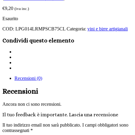
€
9,20
(iva inc.)
Esaurito
COD:
LPG014LRMPSCB75CL
Categoria:
vini e birre artigianali
Condividi questo elemento
Share
on
Share
Twitter
on
Share
Facebook
on
Share
LinkedIn
via
Recensioni (0)
Email
Recensioni
Ancora non ci sono recensioni.
Il tuo feedback è importante. Lascia una recensione
Il tuo indirizzo email non sarà pubblicato.
I campi obbligatori sono
contrassegnati
*