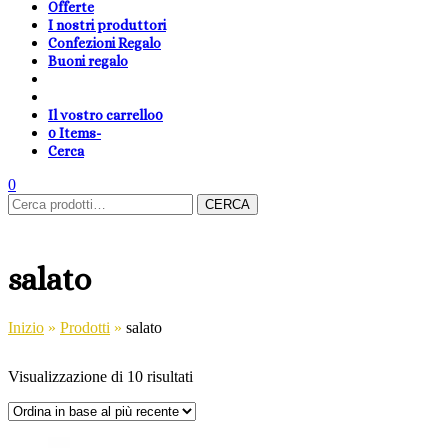
Offerte
I nostri produttori
Confezioni Regalo
Buoni regalo
Il vostro carrello
0
0 Items
-
Cerca
shopping-
Area
search
cambia
0
Carrello
Cerca:
basket
Clienti
lingua
CERCA
salato
Inizio
»
Prodotti
»
salato
Visualizzazione di 10 risultati