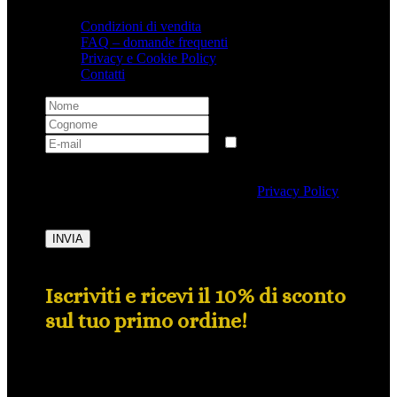
Condizioni di vendita
FAQ – domande frequenti
Privacy e Cookie Policy
Contatti
Selezionando questa casella si autorizza al trattamento
dei dati personali conformemente alla
Privacy Policy
di Tipicalitaly.
INVIA
Iscriviti e ricevi il 10% di sconto
sul tuo primo ordine!