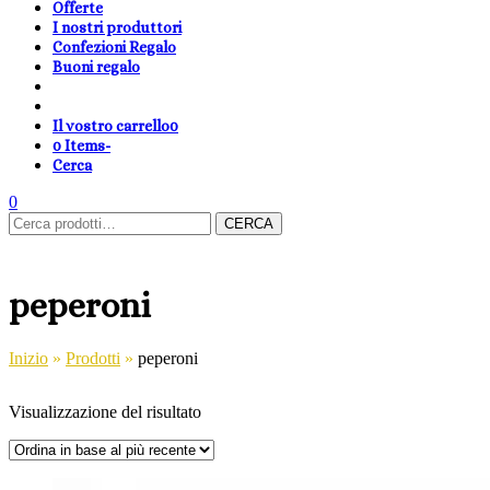
Offerte
I nostri produttori
Confezioni Regalo
Buoni regalo
Il vostro carrello
0
0 Items
-
Cerca
shopping-
Area
search
cambia
0
Carrello
Cerca:
basket
Clienti
lingua
CERCA
peperoni
Inizio
»
Prodotti
»
peperoni
Visualizzazione del risultato