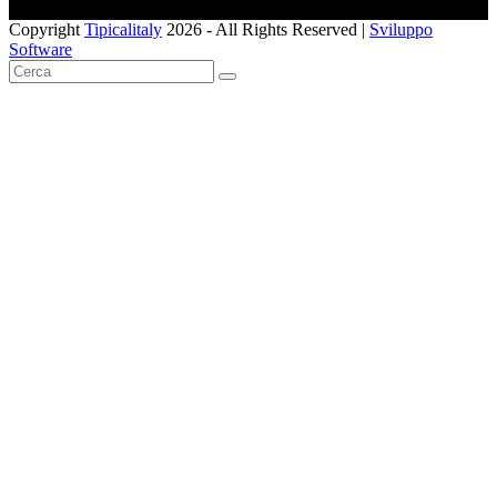
Copyright
Tipicalitaly
2026 - All Rights Reserved |
Sviluppo
Software
Pulsante
Cerca
SUBMIT
torna
in
alto