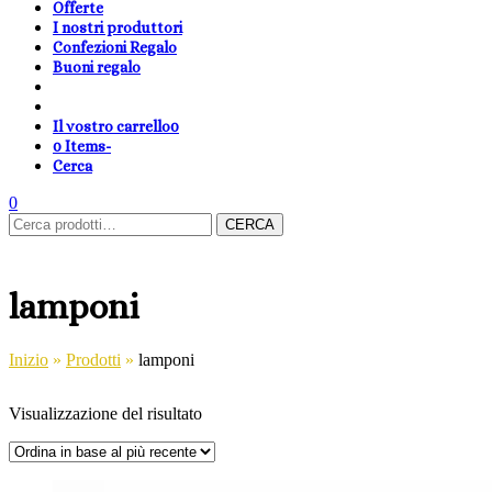
Offerte
I nostri produttori
Confezioni Regalo
Buoni regalo
Il vostro carrello
0
0 Items
-
Cerca
shopping-
Area
search
cambia
0
Carrello
Cerca:
basket
Clienti
lingua
CERCA
lamponi
Inizio
»
Prodotti
»
lamponi
Visualizzazione del risultato