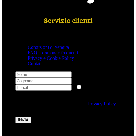
Servizio clienti
Condizioni di vendita
FAQ – domande frequenti
Privacy e Cookie Policy
Contatti
Selezionando questa casella si autorizza al trattamento
dei dati personali conformemente alla
Privacy Policy
di Tipicalitaly.
INVIA