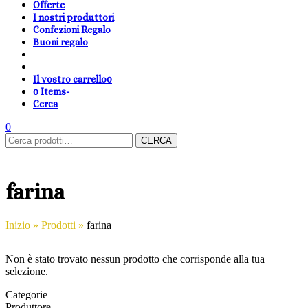
Offerte
I nostri produttori
Confezioni Regalo
Buoni regalo
Il vostro carrello
0
0 Items
-
Cerca
shopping-
Area
search
cambia
0
Carrello
Cerca:
basket
Clienti
lingua
CERCA
farina
Inizio
»
Prodotti
»
farina
Non è stato trovato nessun prodotto che corrisponde alla tua
selezione.
Categorie
Produttore