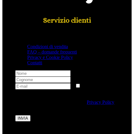
Servizio clienti
Condizioni di vendita
FAQ – domande frequenti
Privacy e Cookie Policy
Contatti
Selezionando questa casella si autorizza al trattamento
dei dati personali conformemente alla
Privacy Policy
di Tipicalitaly.
INVIA