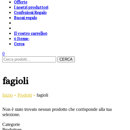
Offerte
I nostri produttori
Confezioni Regalo
Buoni regalo
Il vostro carrello
0
0 Items
-
Cerca
shopping-
Area
search
cambia
0
Carrello
Cerca:
basket
Clienti
lingua
CERCA
fagioli
Inizio
»
Prodotti
»
fagioli
Non è stato trovato nessun prodotto che corrisponde alla tua
selezione.
Categorie
Produttore