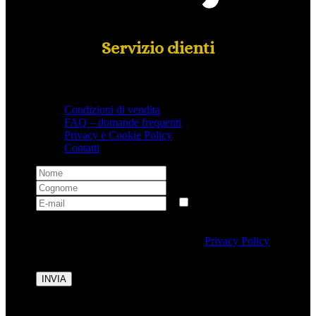
Servizio clienti
Condizioni di vendita
FAQ – domande frequenti
Privacy e Cookie Policy
Contatti
Selezionando questa casella si autorizza al trattamento
dei dati personali conformemente alla
Privacy Policy
di Tipicalitaly.
INVIA