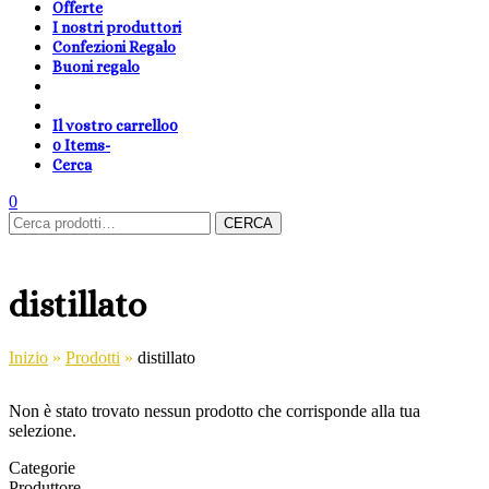
Offerte
I nostri produttori
Confezioni Regalo
Buoni regalo
Il vostro carrello
0
0 Items
-
Cerca
shopping-
Area
search
cambia
0
Carrello
Cerca:
basket
Clienti
lingua
CERCA
distillato
Inizio
»
Prodotti
»
distillato
Non è stato trovato nessun prodotto che corrisponde alla tua
selezione.
Categorie
Produttore