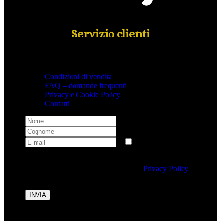
Servizio clienti
Condizioni di vendita
FAQ – domande frequenti
Privacy e Cookie Policy
Contatti
Selezionando questa casella si autorizza al trattamento
dei dati personali conformemente alla
Privacy Policy
di Tipicalitaly.
INVIA