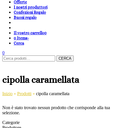
Offerte
I nostri produttori
Confezioni Regalo
Buoni regalo
Il vostro carrello
0
0 Items
-
Cerca
shopping-
Area
search
cambia
0
Carrello
Cerca:
basket
Clienti
lingua
CERCA
cipolla caramellata
Inizio
»
Prodotti
»
cipolla caramellata
Non è stato trovato nessun prodotto che corrisponde alla tua
selezione.
Categorie
Produttore