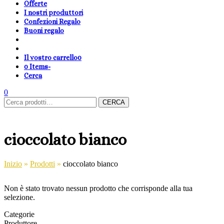
Offerte
I nostri produttori
Confezioni Regalo
Buoni regalo
Il vostro carrello
0
0 Items
-
Cerca
shopping-
Area
search
cambia
0
Carrello
Cerca:
basket
Clienti
lingua
CERCA
cioccolato bianco
Inizio
»
Prodotti
»
cioccolato bianco
Non è stato trovato nessun prodotto che corrisponde alla tua
selezione.
Categorie
Produttore