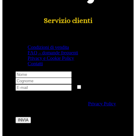
Servizio clienti
Condizioni di vendita
FAQ – domande frequenti
Privacy e Cookie Policy
Contatti
Selezionando questa casella si autorizza al trattamento
dei dati personali conformemente alla
Privacy Policy
di Tipicalitaly.
INVIA