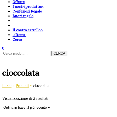
Offerte
I nostri produttori
Confezioni Regalo
Buoni regalo
Il vostro carrello
0
0 Items
-
Cerca
shopping-
Area
search
cambia
0
Carrello
Cerca:
basket
Clienti
lingua
CERCA
cioccolata
Inizio
»
Prodotti
»
cioccolata
Visualizzazione di 2 risultati