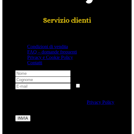
Servizio clienti
Condizioni di vendita
FAQ – domande frequenti
Privacy e Cookie Policy
Contatti
Selezionando questa casella si autorizza al trattamento
dei dati personali conformemente alla
Privacy Policy
di Tipicalitaly.
INVIA