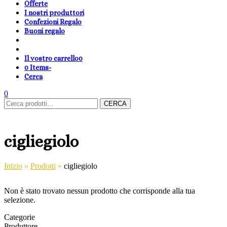
Offerte
I nostri produttori
Confezioni Regalo
Buoni regalo
Il vostro carrello
0
0 Items
-
Cerca
shopping-
Area
search
cambia
0
Carrello
Cerca:
basket
Clienti
lingua
CERCA
cigliegiolo
Inizio
»
Prodotti
»
cigliegiolo
Non è stato trovato nessun prodotto che corrisponde alla tua
selezione.
Categorie
Produttore