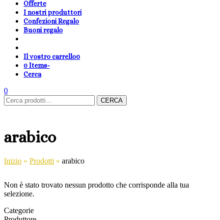
Offerte
I nostri produttori
Confezioni Regalo
Buoni regalo
Il vostro carrello
0
0 Items
-
Cerca
shopping-
Area
search
cambia
0
Carrello
Cerca:
basket
Clienti
lingua
CERCA
arabico
Inizio
»
Prodotti
»
arabico
Non è stato trovato nessun prodotto che corrisponde alla tua
selezione.
Categorie
Produttore