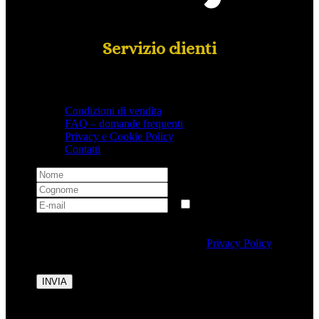
Servizio clienti
Condizioni di vendita
FAQ – domande frequenti
Privacy e Cookie Policy
Contatti
Selezionando questa casella si autorizza al trattamento
dei dati personali conformemente alla
Privacy Policy
di Tipicalitaly.
INVIA