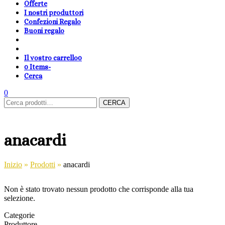
Offerte
I nostri produttori
Confezioni Regalo
Buoni regalo
Il vostro carrello
0
0 Items
-
Cerca
shopping-
Area
search
cambia
0
Carrello
Cerca:
basket
Clienti
lingua
CERCA
anacardi
Inizio
»
Prodotti
»
anacardi
Non è stato trovato nessun prodotto che corrisponde alla tua
selezione.
Categorie
Produttore