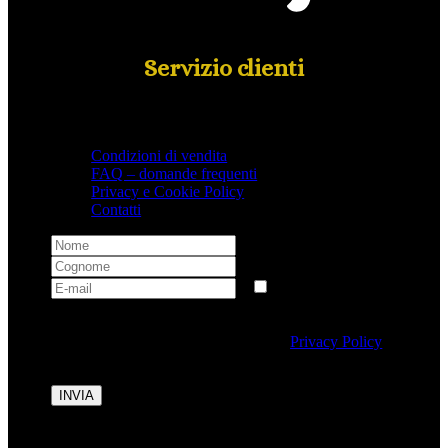
Servizio clienti
Condizioni di vendita
FAQ – domande frequenti
Privacy e Cookie Policy
Contatti
Selezionando questa casella si autorizza al trattamento
dei dati personali conformemente alla
Privacy Policy
di Tipicalitaly.
INVIA