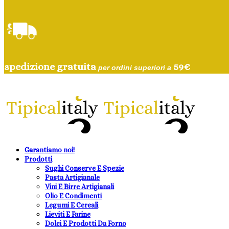
spedizione gratuita
59
€
per ordini superiori a
Garantiamo noi!
Prodotti
Sughi Conserve E Spezie
Pasta Artigianale
Vini E Birre Artigianali
Olio E Condimenti
Legumi E Cereali
Lieviti E Farine
Dolci E Prodotti Da Forno