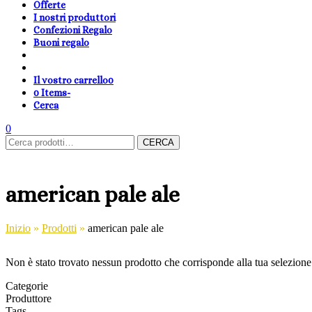
Offerte
I nostri produttori
Confezioni Regalo
Buoni regalo
Il vostro carrello
0
0 Items
-
Cerca
shopping-
Area
search
cambia
0
Carrello
Cerca:
basket
Clienti
lingua
CERCA
american pale ale
Inizio
»
Prodotti
»
american pale ale
Non è stato trovato nessun prodotto che corrisponde alla tua selezione
Categorie
Produttore
Tags