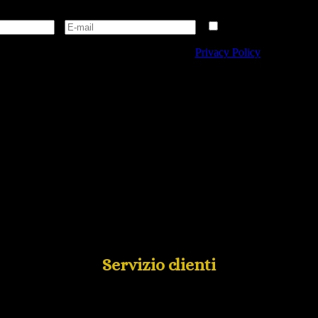
amento dei dati personali conformemente alla
Privacy Policy
di Tipicalita
Servizio clienti