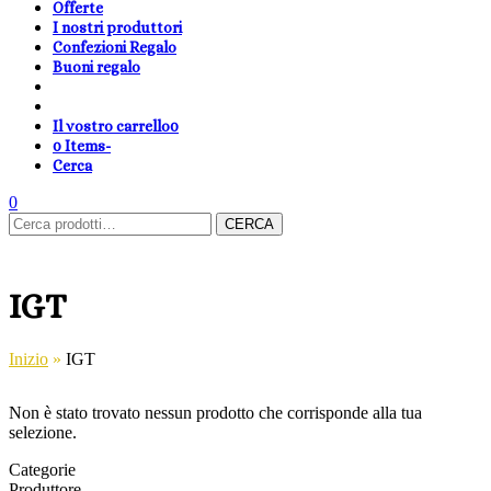
Offerte
I nostri produttori
Confezioni Regalo
Buoni regalo
Il vostro carrello
0
0 Items
-
Cerca
shopping-
Area
search
cambia
0
Carrello
Cerca:
basket
Clienti
lingua
CERCA
IGT
Inizio
»
IGT
Non è stato trovato nessun prodotto che corrisponde alla tua
selezione.
Categorie
Produttore