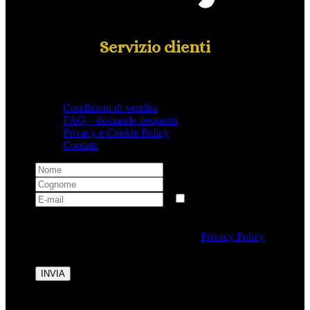
Servizio clienti
Condizioni di vendita
FAQ – domande frequenti
Privacy e Cookie Policy
Contatti
Selezionando questa casella si autorizza al trattamento
dei dati personali conformemente alla
Privacy Policy
di Tipicalitaly.
INVIA