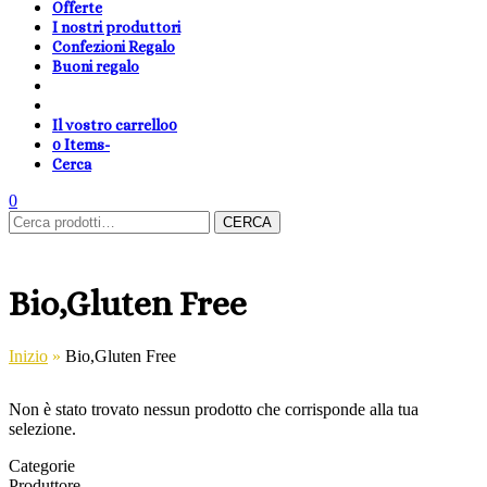
Offerte
I nostri produttori
Confezioni Regalo
Buoni regalo
Il vostro carrello
0
0 Items
-
Cerca
shopping-
Area
search
cambia
0
Carrello
Cerca:
basket
Clienti
lingua
CERCA
Bio,Gluten Free
Inizio
»
Bio,Gluten Free
Non è stato trovato nessun prodotto che corrisponde alla tua
selezione.
Categorie
Produttore