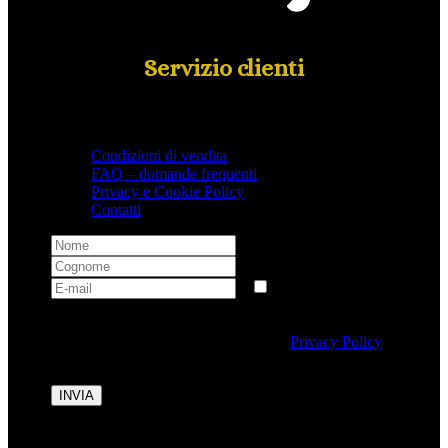
Servizio clienti
Condizioni di vendita
FAQ – domande frequenti
Privacy e Cookie Policy
Contatti
Selezionando questa casella si autorizza al trattamento
dei dati personali conformemente alla
Privacy Policy
di Tipicalitaly.
INVIA